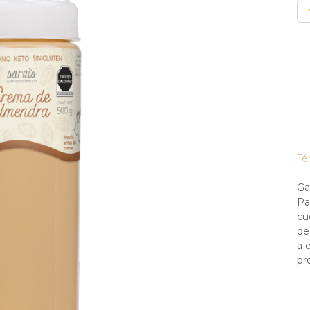
Té
Ga
Pa
cu
de
a 
pr