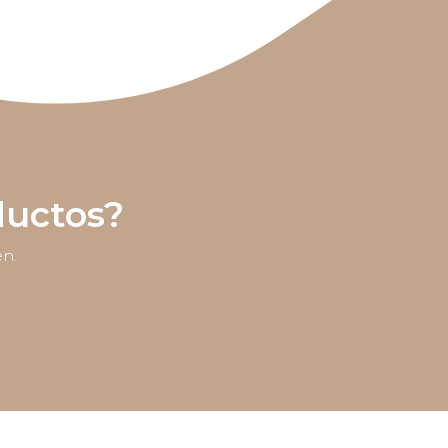
ductos?
en.