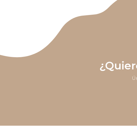
¿Quier
Ún
Inicio
55
Contáctanos