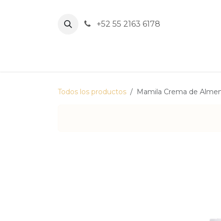
Ir al contenido
+52
55 2163 6178
Todos los productos
Mamila Crema de Almen